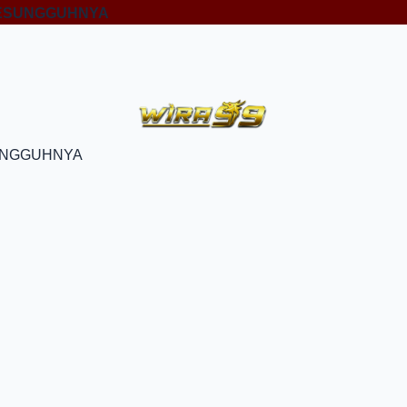
ESUNGGUHNYA
UNGGUHNYA